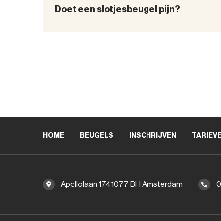
Doet een slotjesbeugel pijn?
HOME
BEUGELS
INSCHRIJVEN
TARIEV
Apollolaan 174 1077 BH Amsterdam
0