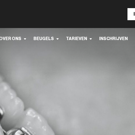
OVER ONS
BEUGELS
TARIEVEN
INSCHRIJVEN