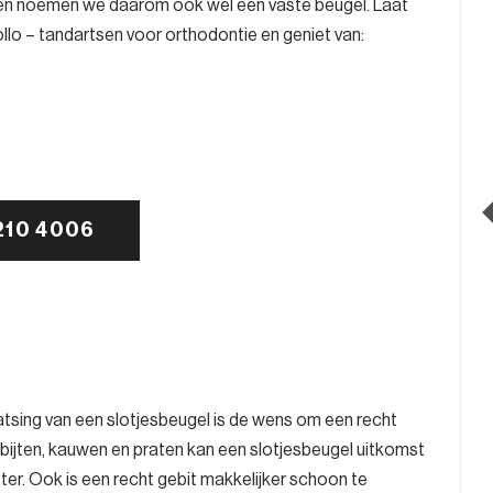
en en noemen we daarom ook wel een vaste beugel. Laat
llo – tandartsen voor orthodontie en geniet van:
210 4006
tsing van een slotjesbeugel is de wens om een recht
bijten, kauwen en praten kan een slotjesbeugel uitkomst
eter. Ook is een recht gebit makkelijker schoon te