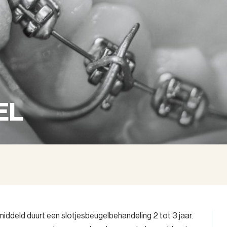
EL
iddeld duurt een slotjesbeugelbehandeling 2 tot 3 jaar.