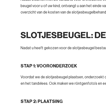
beugel voor u of uw kind, ontvangt u aan het einde v
overzicht van de kosten van de slotjesbeugelbehand
SLOTJESBEUGEL: D
Nadat u heeft gekozen voor de slotjesbeugel bestaat
STAP 1: VOORONDERZOEK
Voordat we de slotjesbeugel plaatsen, onderzoekt d
en het tandvlees. Ook maken we röntgenfoto’s en ee
STAP 2: PLAATSING