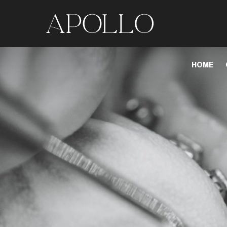
Skip
to
content
HOME