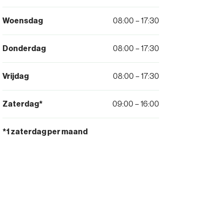
Woensdag
08:00 – 17:30
Donderdag
08:00 – 17:30
Vrijdag
08:00 – 17:30
Zaterdag*
09:00 – 16:00
*1 zaterdag per maand