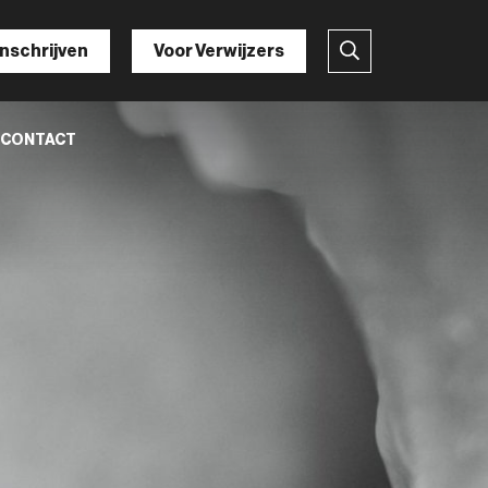
Inschrijven
Voor Verwijzers
CONTACT