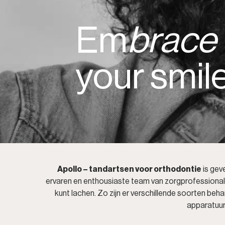
Em
brace
your smile
Apollo – tandartsen voor orthodontie
is gev
ervaren en enthousiaste team van zorgprofessionals 
kunt lachen. Zo zijn er verschillende soorten be
apparatuur