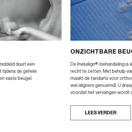
ONZICHTBARE BEUG
middeld duurt een
De Invisalign®-behandeling is
t tijdens de gehele
recht te zetten. Met behulp v
n vaste beugel.
maakt de tandarts voor ortho
wel aligners genoemd). U draa
voordat het vervangen wordt d
LEES VERDER