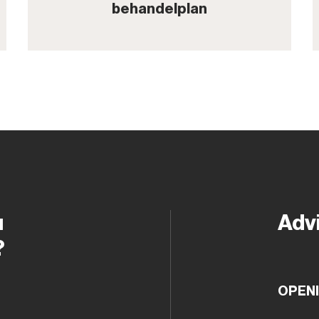
behandelplan
u
Adv
?
OPEN