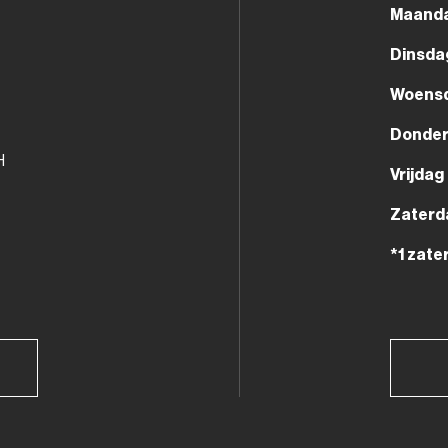
Maand
Dinsda
Woens
Donde
H
Vrijdag
Zaterd
*1 zate